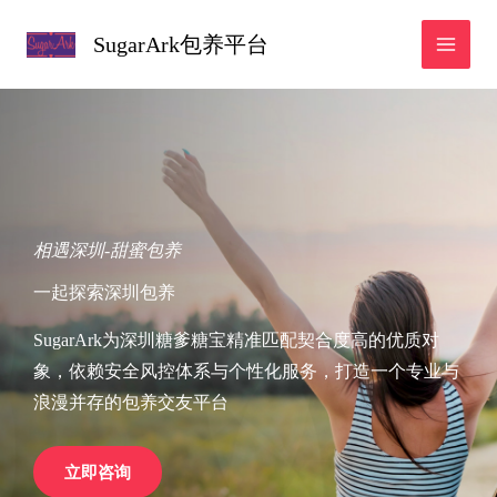
跳
SugarArk包养平台
至
内
容
相遇深圳-甜蜜包养
一起探索深圳包养
SugarArk为深圳糖爹糖宝精准匹配契合度高的优质对
象，依赖安全风控体系与个性化服务，打造一个专业与
浪漫并存的包养交友平台
立即咨询