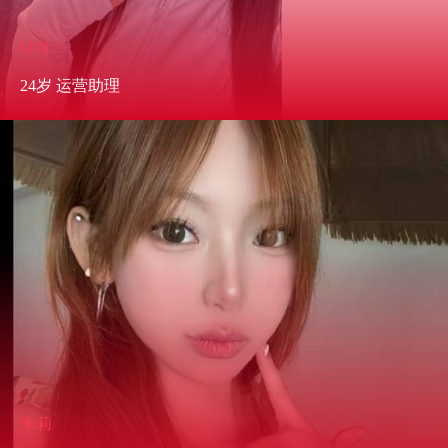
叶叶
24岁 运营助理
朱莉